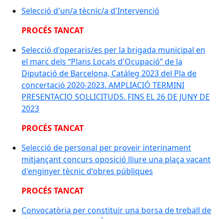
Selecció d'un/a tècnic/a d'Intervenció
PROCÉS TANCAT
Selecció d'operaris/es per la brigada municipal en
el marc dels “Plans Locals d'Ocupació” de la
Diputació de Barcelona, Catàleg 2023 del Pla de
concertació 2020-2023. AMPLIACIÓ TERMINI
PRESENTACIO SOL·LICITUDS. FINS EL 26 DE JUNY DE
2023
PROCÉS TANCAT
Selecció de personal per proveir interinament
mitjançant concurs oposició lliure una plaça vacant
d'enginyer tècnic d'obres públiques
PROCÉS TANCAT
Convocatòria per constituir una borsa de treball de