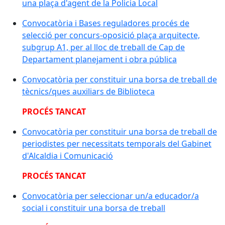
una plaça d'agent de la Policia Local
Convocatòria i Bases reguladores procés de
selecció per concurs-oposició plaça arquitecte,
subgrup A1, per al lloc de treball de Cap de
Departament planejament i obra pública
Convocatòria per constituir una borsa de treball de
tècnics/ques auxiliars de Biblioteca
PROCÉS TANCAT
Convocatòria per constituir una borsa de treball de
periodistes per necessitats temporals del Gabinet
d'Alcaldia i Comunicació
PROCÉS TANCAT
Convocatòria per seleccionar un/a educador/a
social i constituir una borsa de treball