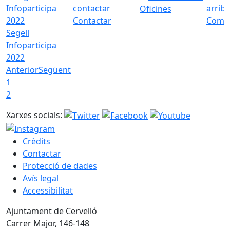
Oficines
Contactar
Com a
Segell
Infoparticipa
2022
Anterior
Següent
1
2
Xarxes socials:
Crèdits
Contactar
Protecció de dades
Avís legal
Accessibilitat
Ajuntament de Cervelló
Carrer Major, 146-148