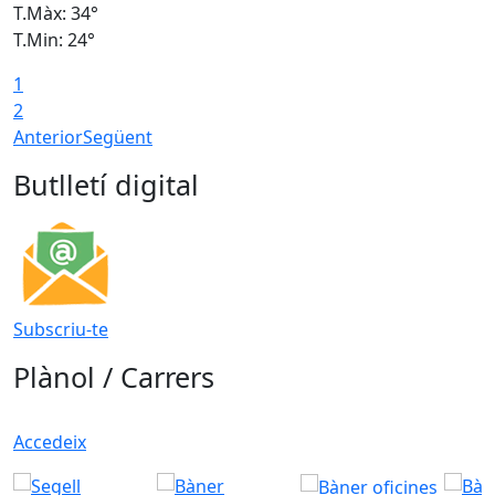
T.Màx: 34°
T
T.Min: 24°
T
1
2
Anterior
Següent
Butlletí digital
Subscriu-te
Plànol / Carrers
Accedeix