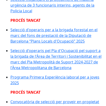
urgència de 3 funcionaris interins, agents de la
Policia Local
PROCÉS TANCAT
Selecció d'operaris per a la brigada forestal en el
marc del fons de prestació de la Diputació de
Barcelona “Plans Locals d'Ocupació” 2025
Selecció d'operaris pel Pla d'Ocupació pel suport a
la brigada de l'Àrea de Territori i Sostenibilitat en el
marc del Pla Metropolità de Suport 2024-2027 de
l'Àrea Metropolitana de Barcelona
Programa Primera Experiència laboral per a joves
2025
PROCÉS TANCAT
Convocatòria de selecció per proveir en propietat