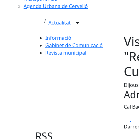
Agenda Urbana de Cervelló
Actualitat
Vi
Informació
Gabinet de Comunicació
"R
Revista municipal
Cu
Dijous
Adr
Cal Ba
Fa
Darrer
RSS