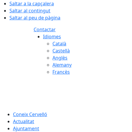
Saltar a la capçalera
Saltar al contingut
Saltar al peu de pàgina
Contactar
Idiomes
Català
Castellà
Anglès
Alemany
Francès
08.08.2026 | 10:49
Coneix Cervelló
Actualitat
Ajuntament