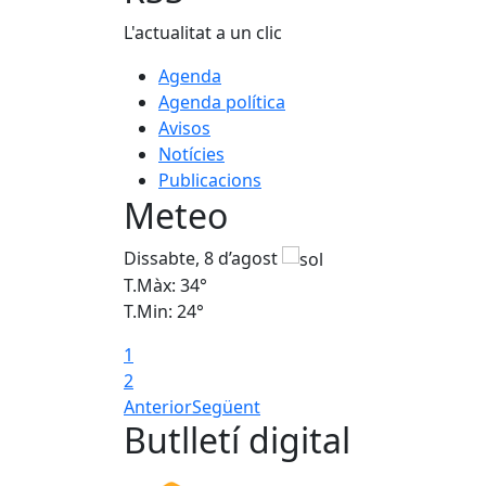
L'actualitat a un clic
Agenda
Agenda política
Avisos
Notícies
Publicacions
Meteo
Dissabte, 8 d’agost
T.Màx: 34°
T.Min: 24°
1
2
Anterior
Següent
Butlletí digital