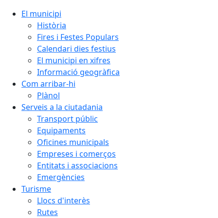
El municipi
Història
Fires i Festes Populars
Calendari dies festius
El municipi en xifres
Informació geogràfica
Com arribar-hi
Plànol
Serveis a la ciutadania
Transport públic
Equipaments
Oficines municipals
Empreses i comerços
Entitats i associacions
Emergències
Turisme
Llocs d'interès
Rutes