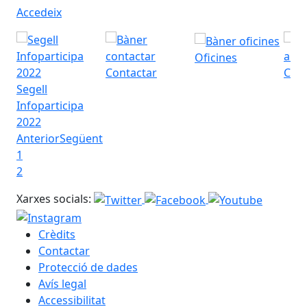
Accedeix
Oficines
Contactar
Com 
Segell
Infoparticipa
2022
Anterior
Següent
1
2
Xarxes socials:
Crèdits
Contactar
Protecció de dades
Avís legal
Accessibilitat