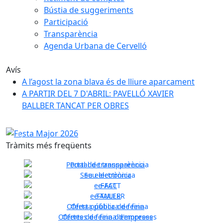
Bústia de suggeriments
Participació
Transparència
Agenda Urbana de Cervelló
Avís
A l’agost la zona blava és de lliure aparcament
A PARTIR DEL 7 D'ABRIL: PAVELLÓ XAVIER
BALLBER TANCAT PER OBRES
Festa Major 2026
Festa Major 2026
Anterior
Següent
Tràmits més freqüents
Portal de transparència
Seu electrònica
e-FACT
Previous
Next
e-TAULER
Oferta pública de feina
Ofertes de feina d'empreses