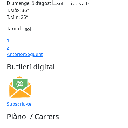
Diumenge, 9 d’agost
Dil
T.Màx: 36°
T.M
T.Min: 25°
T.M
Tarda
Ta
1
2
Anterior
Següent
Butlletí digital
Subscriu-te
Plànol / Carrers