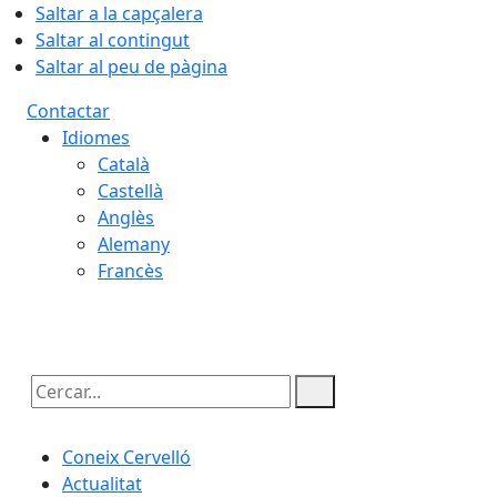
Saltar a la capçalera
Saltar al contingut
Saltar al peu de pàgina
Contactar
Idiomes
Català
Castellà
Anglès
Alemany
Francès
09.08.2026 | 03:23
Cercar:
Coneix Cervelló
Actualitat