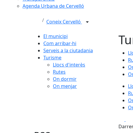
Agenda Urbana de Cervelló
Coneix Cervelló
Tu
El municipi
Com arribar-hi
Serveis a la ciutadania
Ll
Turisme
R
Llocs d'interès
O
Rutes
O
On dormir
On menjar
Ll
R
O
O
Fa
Darrer