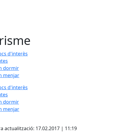
risme
ocs d'interès
utes
n dormir
n menjar
ocs d'interès
utes
n dormir
n menjar
cebook
X
a actualització: 17.02.2017 | 11:19