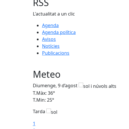
RSS
L'actualitat a un clic
Agenda
Agenda política
Avisos
Notícies
Publicacions
Meteo
Diumenge, 9 d’agost
T.Màx: 36°
T.Min: 25°
Tarda
1