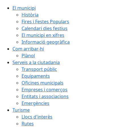
El municipi
Història
Fires i Festes Populars
Calendari dies festius
El municipi en xifres
Informació geogràfica
Com arribar-hi
Plànol
Serveis a la ciutadania
Transport públic
Equipaments
Oficines municipals
Empreses i comerços
Entitats i associacions
Emergències
Turisme
Llocs d'interès
Rutes