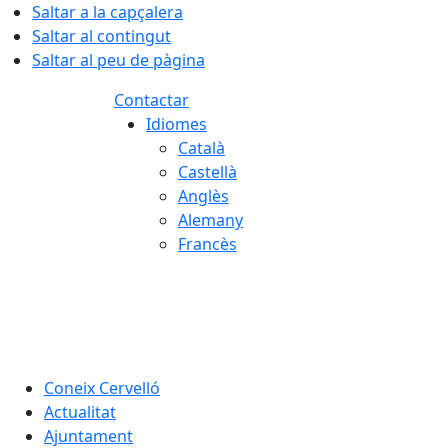
Saltar a la capçalera
Saltar al contingut
Saltar al peu de pàgina
Contactar
Idiomes
Català
Castellà
Anglès
Alemany
Francès
08.08.2026 | 14:07
Coneix Cervelló
Actualitat
Ajuntament