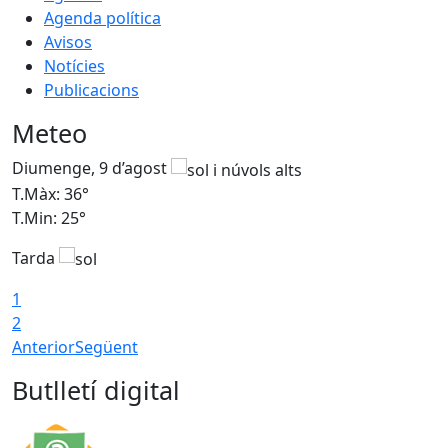
Agenda política
Avisos
Notícies
Publicacions
Meteo
Diumenge, 9 d’agost
D
T.Màx: 36°
T
T.Min: 25°
T
Tarda
T
1
2
Anterior
Següent
Butlletí digital