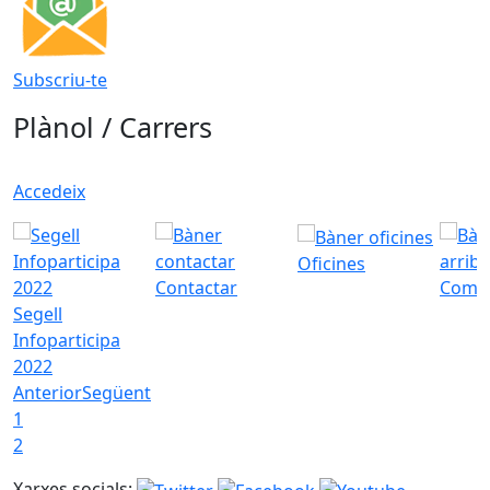
Subscriu-te
Plànol / Carrers
Accedeix
Oficines
Contactar
Com a
Segell
Infoparticipa
2022
Anterior
Següent
1
2
Xarxes socials: