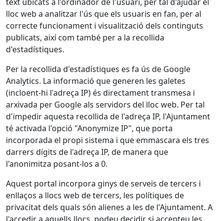
text ubicats a l'ordinador de l'usuari, per tal d'ajudar el
lloc web a analitzar l'ús que els usuaris en fan, per al
correcte funcionament i visualització dels continguts
publicats, així com també per a la recollida
d'estadístiques.
Per la recollida d'estadístiques es fa ús de Google
Analytics. La informació que generen les galetes
(incloent-hi l'adreça IP) és directament transmesa i
arxivada per Google als servidors del lloc web. Per tal
d'impedir aquesta recollida de l'adreça IP, l'Ajuntament
té activada l'opció "Anonymize IP", que porta
incorporada el propi sistema i que emmascara els tres
darrers dígits de l'adreça IP, de manera que
l'anonimitza posant-los a 0.
Aquest portal incorpora ginys de serveis de tercers i
enllaços a llocs web de tercers, les polítiques de
privacitat dels quals són alienes a les de l'Ajuntament. A
l'accedir a aquells llocs, podeu decidir si accepteu les