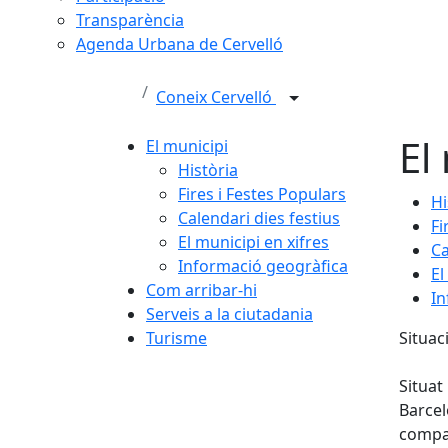
Transparència
Agenda Urbana de Cervelló
Coneix Cervelló
El
El municipi
Història
Fires i Festes Populars
Hi
Calendari dies festius
Fi
El municipi en xifres
Ca
Informació geogràfica
El
Com arribar-hi
In
Serveis a la ciutadania
Turisme
Situaci
Situat
Barce
compa