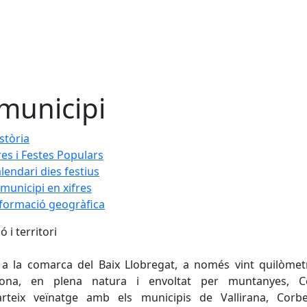
 municipi
stòria
res i Festes Populars
lendari dies festius
 municipi en xifres
formació geogràfica
ó i territori
 a la comarca del Baix Llobregat, a només vint quilòme
lona, en plena natura i envoltat per muntanyes, Ce
rteix veïnatge amb els municipis de Vallirana, Corb