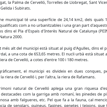
gat, la Palma de Cervelló, Torrelles de Llobregat, Sant Vice
 Gelida i Subirats.
me municipal té una superfície de 24,14 km2, dels quals
qualificats com a no urbanitzables i una gran part d'aquest
os dins el Pla d'Espais d'Interès Natural de Catalunya (PEIN
Natura 2000.
t més alt del municipi està situat al puig d'Agulles, dins el 
rdal, a una cota de 653,65 metres. El nucli urbà està situat a 
Riera de Cervelló, a cotes d'entre 100 i 180 metres.
gràficament, el municipi es divideix en dues conques, p
la riera de Cervelló i, per l'altra, la riera de Rafamans.
rimoni natural de Cervelló aplega una gran riquesa d'e
s destacades com la garriga amb romaní, les pinedes de pi
lanosa amb falgueres, etc. Pel que fa a la fauna, cal menci
cia de senglars, guineus, fagines, genetes i teixons, que