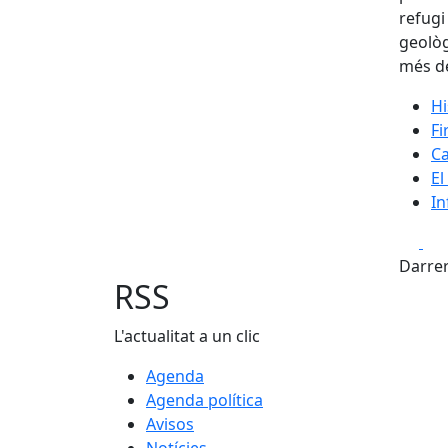
refugi
geològ
més de
Hi
Fi
Ca
El
In
Fa
Darrer
RSS
L'actualitat a un clic
Agenda
Agenda política
Avisos