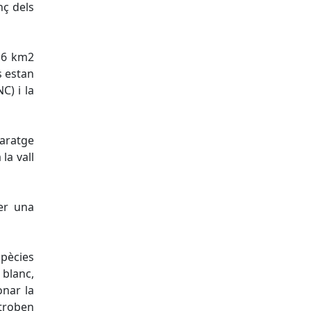
nç dels
 16 km2
s estan
C) i la
paratge
la vall
er una
spècies
 blanc,
onar la
 troben