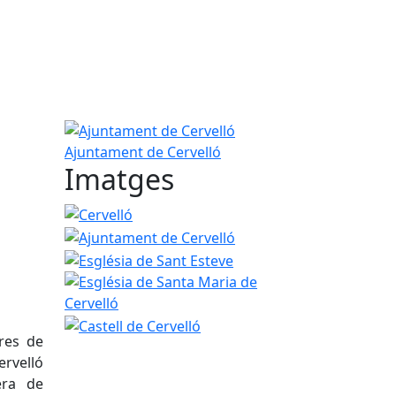
Ajuntament de Cervelló
Ajuntament de Cervelló
Imatges
Cervelló
Ajuntament de Cervelló
Església de Sant Esteve
Església de Santa Maria 
Castell de Cervelló
tres de
rvelló
era de