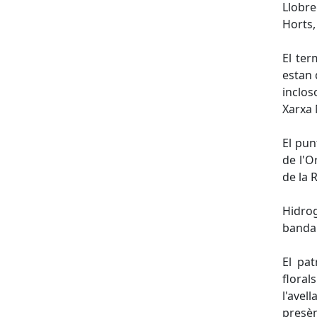
Llobre
Horts,
El ter
estan 
inclos
Xarxa 
El pun
de l'O
de la 
Hidro
banda 
El pat
floral
l'avel
presèn