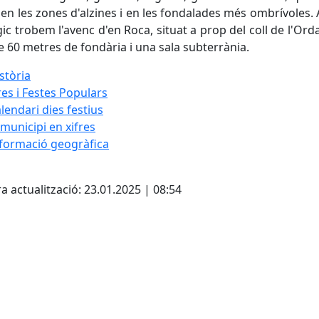
 en les zones d'alzines i en les fondalades més ombrívoles. A
ic trobem l'avenc d'en Roca, situat a prop del coll de l'Ord
 60 metres de fondària i una sala subterrània.
stòria
res i Festes Populars
lendari dies festius
 municipi en xifres
formació geogràfica
cebook
X
a actualització: 23.01.2025 | 08:54