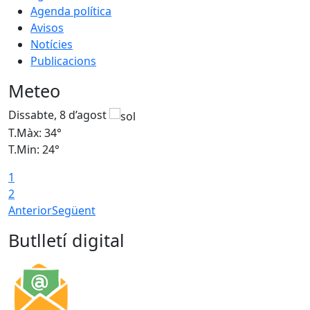
Agenda política
Avisos
Notícies
Publicacions
Meteo
Dissabte, 8 d’agost
D
T.Màx: 34°
T
T.Min: 24°
T
1
2
Anterior
Següent
Butlletí digital