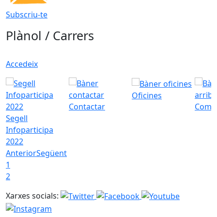
Subscriu-te
Plànol / Carrers
Accedeix
Oficines
Contactar
Com a
Segell
Infoparticipa
2022
Anterior
Següent
1
2
Xarxes socials: