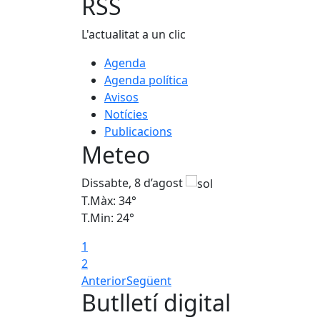
RSS
L'actualitat a un clic
Agenda
Agenda política
Avisos
Notícies
Publicacions
Meteo
Dissabte, 8 d’agost
T.Màx: 34°
T.Min: 24°
1
2
Anterior
Següent
Butlletí digital