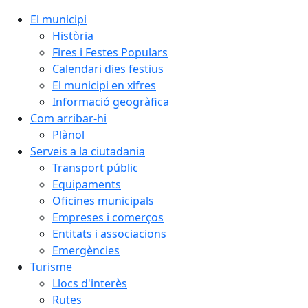
El municipi
Història
Fires i Festes Populars
Calendari dies festius
El municipi en xifres
Informació geogràfica
Com arribar-hi
Plànol
Serveis a la ciutadania
Transport públic
Equipaments
Oficines municipals
Empreses i comerços
Entitats i associacions
Emergències
Turisme
Llocs d'interès
Rutes