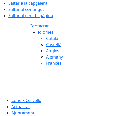
Saltar a la capçalera
Saltar al contingut
Saltar al peu de pàgina
Contactar
Idiomes
Català
Castellà
Anglès
Alemany
Francès
08.08.2026 | 00:03
Coneix Cervelló
Actualitat
Ajuntament