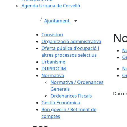
Agenda Urbana de Cervelló
Ajuntament
No
Consistori
Organització administrativa
Oferta pública d'ocupació i
No
altres processos selectius
Or
Urbanisme
DUPROCIM
No
Normativa
Or
Normativa / Ordenances
Fa
Generals
Darrer
Ordenances Fiscals
Gestió Econòmica
Bon govern / Retiment de
comptes