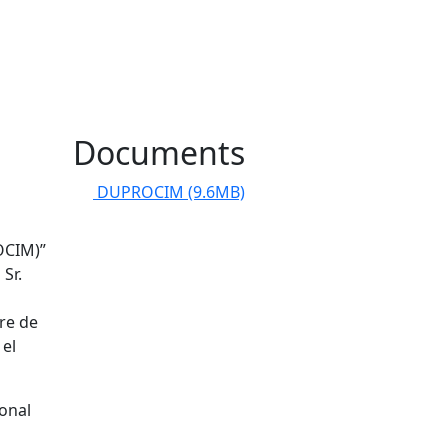
Documents
DUPROCIM
(9.6MB)
OCIM)”
Sr.
re de
 el
ional