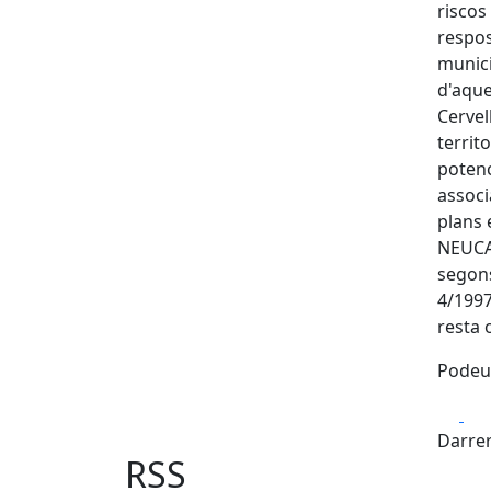
riscos
respos
munici
d'aque
Cervel
territ
potenc
associ
plans 
NEUCAT
segons
4/1997
resta 
Podeu
Fa
Darrer
RSS