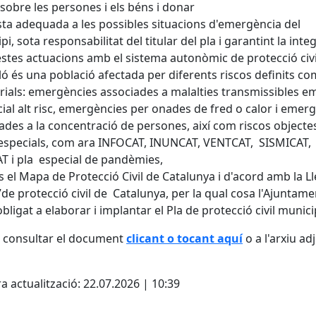
 sobre les persones i els béns i donar
ta adequada a les possibles situacions d'emergència del
pi, sota responsabilitat del titular del pla i garantint la inte
stes actuacions amb el sistema autonòmic de protecció civi
ló és una població afectada per diferents riscos definits co
orials: emergències associades a malalties transmissibles
ial alt risc, emergències per onades de fred o calor i emer
ades a la concentració de persones, així com riscos objecte
especials, com ara INFOCAT, INUNCAT, VENTCAT, SISMICAT,
 i pla especial de pandèmies,
 el Mapa de Protecció Civil de Catalunya i d'acord amb la Ll
de protecció civil de Catalunya, per la qual cosa l'Ajuntame
obligat a elaborar i implantar el Pla de protecció civil munici
 consultar el document
clicant o tocant aquí
o a l'arxiu ad
cebook
X
a actualització: 22.07.2026 | 10:39