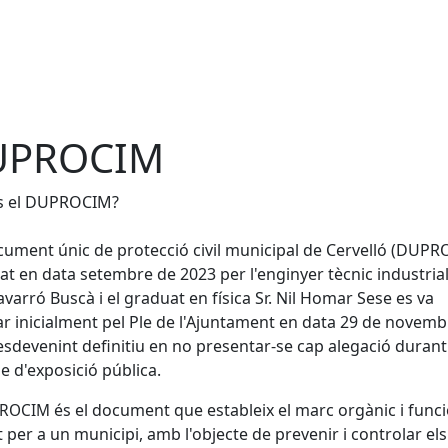
UPROCIM
s el DUPROCIM?
cument únic de protecció civil municipal de Cervelló (DUPR
at en data setembre de 2023 per l'enginyer tècnic industrial 
varró Buscà i el graduat en física Sr. Nil Homar Sese es va
r inicialment pel Ple de l'Ajuntament en data 29 de novemb
esdevenint definitiu en no presentar-se cap alegació durant
e d'exposició pública.
és el document que estableix el marc orgànic i func
PROCIM
t per a un municipi, amb l'objecte de prevenir i controlar els