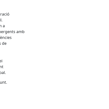
gració
l.
m a
 emergents amb
gències
s de
ei
nt
pal.
junt.