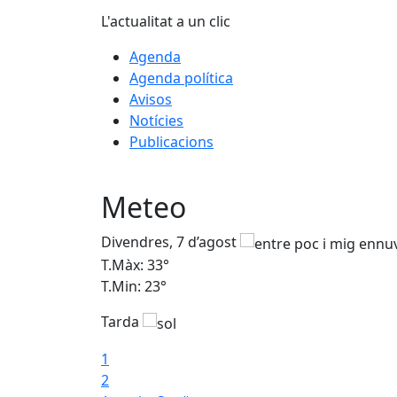
L'actualitat a un clic
Agenda
Agenda política
Avisos
Notícies
Publicacions
Meteo
Divendres, 7 d’agost
T.Màx: 33°
T.Min: 23°
Tarda
1
2