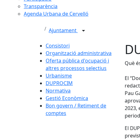
Transparència
Agenda Urbana de Cervelló
Ajuntament
D
Consistori
Organització administrativa
Oferta pública d'ocupació i
Què é
altres processos selectius
Urbanisme
El “Do
DUPROCIM
redact
Normativa
Pau Ga
Gestió Econòmica
aprova
Bon govern / Retiment de
2023, 
comptes
period
El DU
previs