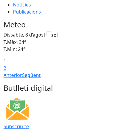
Notícies
Publicacions
Meteo
Dissabte, 8 d’agost
D
T.Màx: 34°
T
T.Min: 24°
T
1
2
Anterior
Següent
Butlletí digital
Subscriu-te