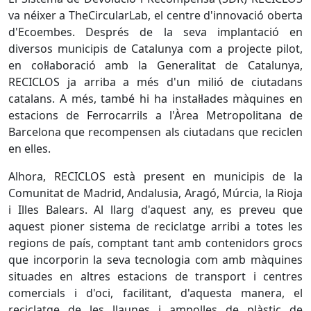
va néixer a TheCircularLab, el centre d'innovació oberta
d'Ecoembes. Després de la seva implantació en
diversos municipis de Catalunya com a projecte pilot,
en col·laboració amb la Generalitat de Catalunya,
RECICLOS ja arriba a més d'un milió de ciutadans
catalans. A més, també hi ha instal·lades màquines en
estacions de Ferrocarrils a l'Àrea Metropolitana de
Barcelona que recompensen als ciutadans que reciclen
en elles.
Alhora, RECICLOS està present en municipis de la
Comunitat de Madrid, Andalusia, Aragó, Múrcia, la Rioja
i Illes Balears. Al llarg d'aquest any, es preveu que
aquest pioner sistema de reciclatge arribi a totes les
regions de país, comptant tant amb contenidors grocs
que incorporin la seva tecnologia com amb màquines
situades en altres estacions de transport i centres
comercials i d'oci, facilitant, d'aquesta manera, el
reciclatge de les llaunes i ampolles de plàstic de