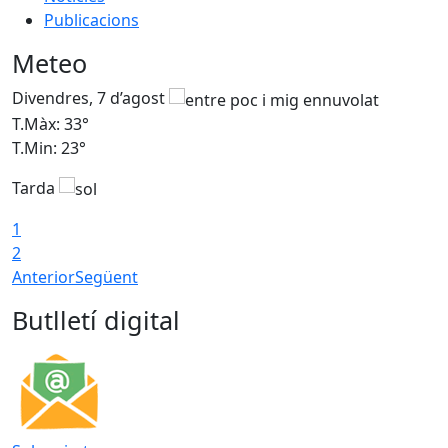
Publicacions
Meteo
Divendres, 7 d’agost
D
T.Màx: 33°
T
T.Min: 23°
T
Tarda
1
2
Anterior
Següent
Butlletí digital