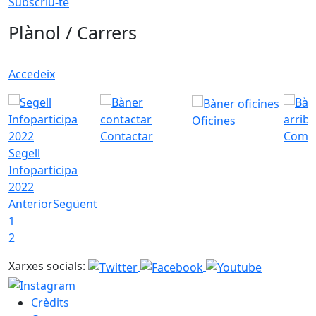
Subscriu-te
Plànol / Carrers
Accedeix
Oficines
Contactar
Com a
Segell
Infoparticipa
2022
Anterior
Següent
1
2
Xarxes socials:
Crèdits