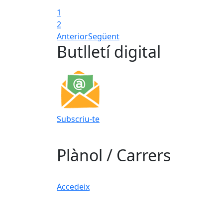
1
2
Anterior
Següent
Butlletí digital
Subscriu-te
Plànol / Carrers
Accedeix