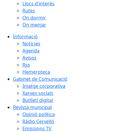
Llocs d'interès
Rutes
On dormir
On menjar
Informació
Notícies
Agenda
Avisos
Rss
Hemeroteca
Gabinet de Comunicació
Imatge corporativa
Xarxes socials
Butlletí digital
Revista municipal
Opinió política
Ràdio Cervelló
Emissions TV