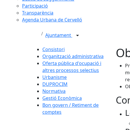
Participació
Transparència
Agenda Urbana de Cervelló
Ajuntament
Ob
Consistori
Organització administrativa
Oferta pública d'ocupació i
Pr
altres processos selectius
mu
Urbanisme
re
DUPROCIM
Ob
Normativa
Con
Gestió Econòmica
Bon govern / Retiment de
L
comptes