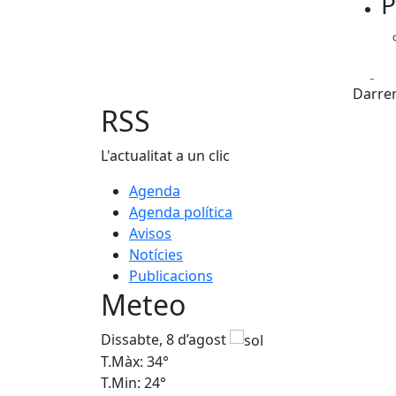
P
Fa
Darrer
RSS
L'actualitat a un clic
Agenda
Agenda política
Avisos
Notícies
Publicacions
Meteo
Dissabte, 8 d’agost
T.Màx: 34°
T.Min: 24°