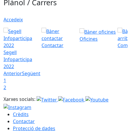
Plànol / Carrers
Accedeix
Oficines
Contactar
Com a
Segell
Infoparticipa
2022
Anterior
Següent
1
2
Xarxes socials:
Crèdits
Contactar
Protecció de dades