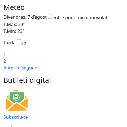
Meteo
Divendres, 7 d’agost
D
T.Màx: 33°
T
T.Min: 23°
T
Tarda
1
2
Anterior
Següent
Butlletí digital
Subscriu-te