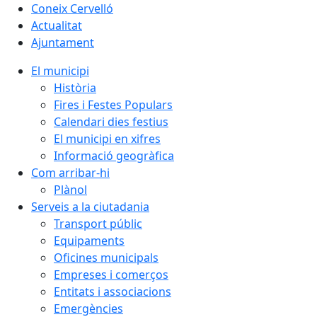
Coneix Cervelló
Actualitat
Ajuntament
El municipi
Història
Fires i Festes Populars
Calendari dies festius
El municipi en xifres
Informació geogràfica
Com arribar-hi
Plànol
Serveis a la ciutadania
Transport públic
Equipaments
Oficines municipals
Empreses i comerços
Entitats i associacions
Emergències