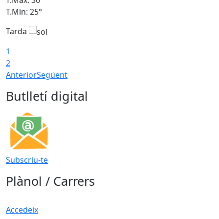
T.Min: 25°
T
Tarda
T
1
2
Anterior
Següent
Butlletí digital
Subscriu-te
Plànol / Carrers
Accedeix