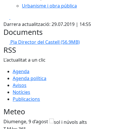
Urbanisme i obra pública
Facebook
X
Darrera actualització: 29.07.2019 | 14:55
Documents
Pla Director del Castell
(56.9MB)
RSS
L'actualitat a un clic
Agenda
Agenda política
Avisos
Notícies
Publicacions
Meteo
Diumenge, 9 d’agost
D
T.Màx: 36°
T