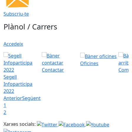
Subscriu-te
Plànol / Carrers
Accedeix
Oficines
Contactar
Com a
Segell
Infoparticipa
2022
Anterior
Següent
1
2
Xarxes socials: