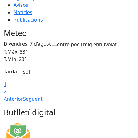
Avisos
Notícies
Publicacions
Meteo
Divendres, 7 d’agost
D
T.Màx: 33°
T
T.Min: 23°
T
Tarda
1
2
Anterior
Següent
Butlletí digital