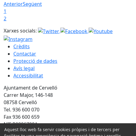
Anterior
Següent
1
2
Xarxes socials:
Crèdits
Contactar
Protecció de dades
Avís legal
Accessibilitat
Ajuntament de Cervelló
Carrer Major, 146-148
08758 Cervelló
Tel. 936 600 070
Fax 936 600 659
NIF P0806700A
Aquest lloc web fa servir cookies pròpies i de tercers per
facilitar-te una experiència de navegació òptima i recollir