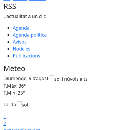
RSS
L'actualitat a un clic
Agenda
Agenda política
Avisos
Notícies
Publicacions
Meteo
Diumenge, 9 d’agost
D
T.Màx: 36°
T
T.Min: 25°
T
Tarda
T
1
2