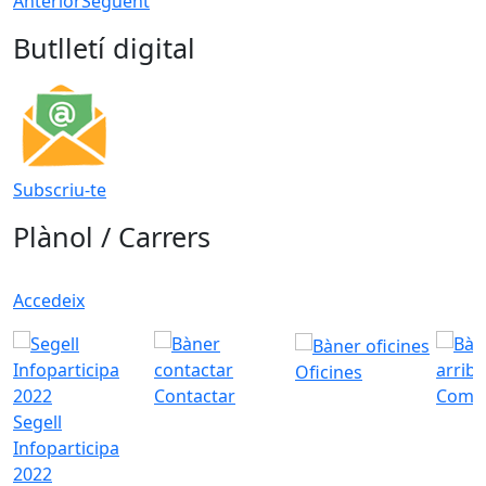
Anterior
Següent
Butlletí digital
Subscriu-te
Plànol / Carrers
Accedeix
Oficines
Contactar
Com a
Segell
Infoparticipa
2022