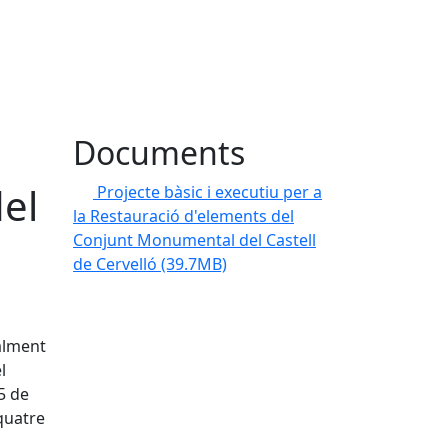
Documents
del
Projecte bàsic i executiu per a
la Restauració d'elements del
Conjunt Monumental del Castell
de Cervelló
(39.7MB)
ialment
l
5 de
quatre