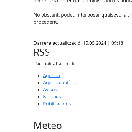
del recurs contenciós administratiu es podr
No obstant, podeu interposar qualsevol alt
procedent.
Facebook
X
Darrera actualització: 15.05.2024 | 09:18
RSS
L'actualitat a un clic
Agenda
Agenda política
Avisos
Notícies
Publicacions
Meteo