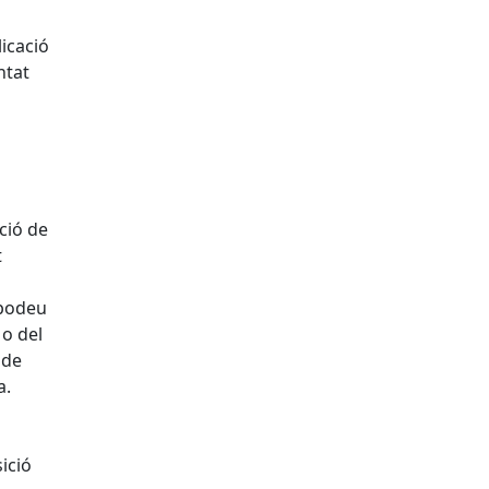
icació
ntat
ció de
t
 podeu
 o del
 de
a.
ició