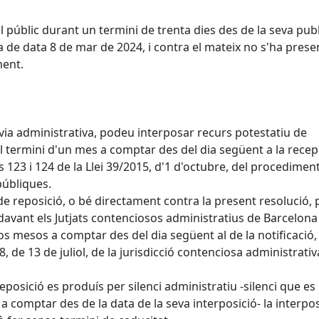
 públic durant un termini de trenta dies des de la seva publ
ona de data 8 de mar de 2024, i contra el mateix no s'ha prese
ment.
a via administrativa, podeu interposar recurs potestatiu de
 el termini d'un mes a comptar des del dia següent a la recep
s 123 i 124 de la Llei 39/2015, d'1 d'octubre, del procedimen
públiques.
de reposició, o bé directament contra la present resolució,
davant els Jutjats contenciosos administratius de Barcelona
 dos mesos a comptar des del dia següent al de la notificació,
8, de 13 de juliol, de la jurisdicció contenciosa administrativ
eposició es produís per silenci administratiu -silenci que es
a comptar des de la data de la seva interposició- la interpos