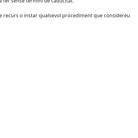
à fer sense termini de caducitat.
re recurs o instar qualsevol procediment que considereu