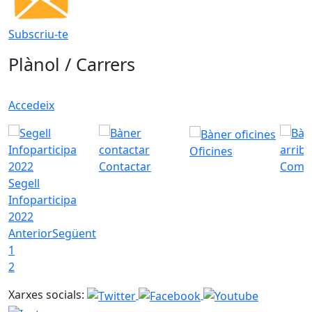
Subscriu-te
Plànol / Carrers
Accedeix
Oficines
Contactar
Com a
Segell
Infoparticipa
2022
Anterior
Següent
1
2
Xarxes socials: