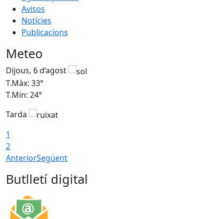
Avisos
Notícies
Publicacions
Meteo
Dijous, 6 d’agost
D
T.Màx: 33°
T
T.Min: 24°
T
Tarda
1
2
Anterior
Següent
Butlletí digital