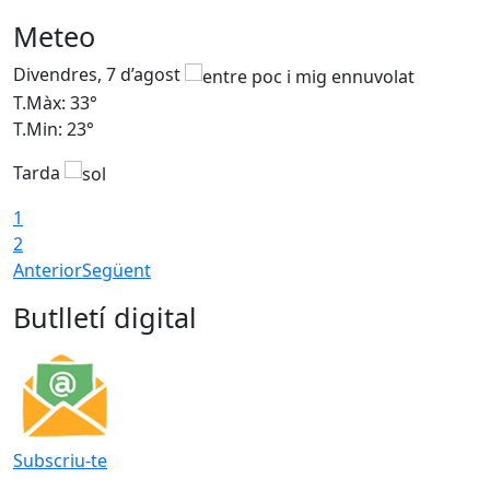
Meteo
Divendres, 7 d’agost
D
T.Màx: 33°
T
T.Min: 23°
T
Tarda
1
2
Anterior
Següent
Butlletí digital
Subscriu-te