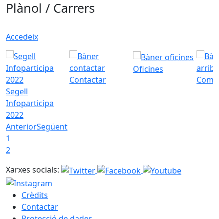
Plànol / Carrers
Accedeix
Oficines
Contactar
Com a
Segell
Infoparticipa
2022
Anterior
Següent
1
2
Xarxes socials:
Crèdits
Contactar
Protecció de dades