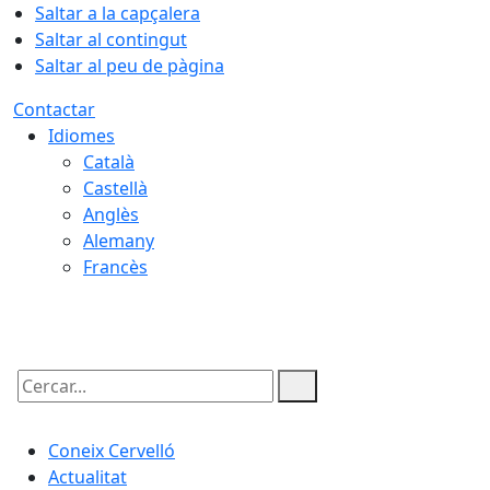
Saltar a la capçalera
Saltar al contingut
Saltar al peu de pàgina
Contactar
Idiomes
Català
Castellà
Anglès
Alemany
Francès
06.08.2026 | 04:06
Cercar:
Coneix Cervelló
Actualitat