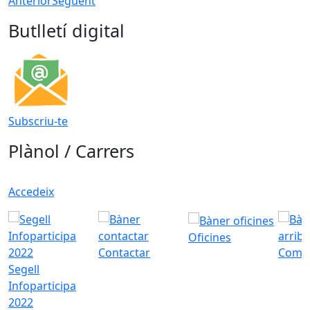
Anterior
Següent
Butlletí digital
Subscriu-te
Plànol / Carrers
Accedeix
Oficines
Contactar
Com a
Segell
Infoparticipa
2022