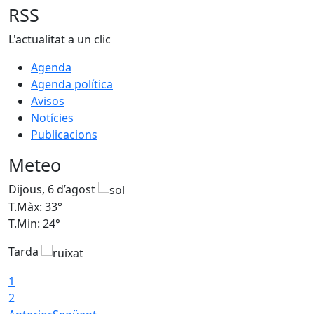
RSS
L'actualitat a un clic
Agenda
Agenda política
Avisos
Notícies
Publicacions
Meteo
Dijous, 6 d’agost
D
T.Màx: 33°
T
T.Min: 24°
T
Tarda
1
2