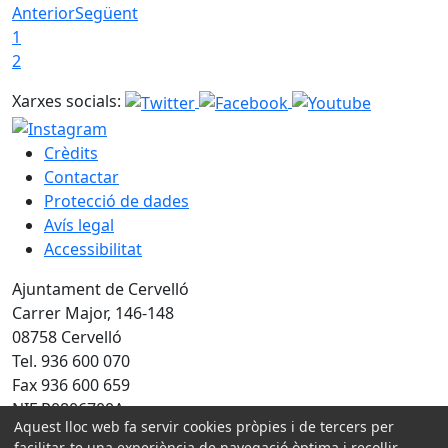
Anterior
Següent
1
2
Xarxes socials:
Crèdits
Contactar
Protecció de dades
Avís legal
Accessibilitat
Ajuntament de Cervelló
Carrer Major, 146-148
08758 Cervelló
Tel. 936 600 070
Fax 936 600 659
NIF P0806700A
Aquest lloc web fa servir cookies pròpies i de tercers per
facilitar-te una experiència de navegació òptima i recollir