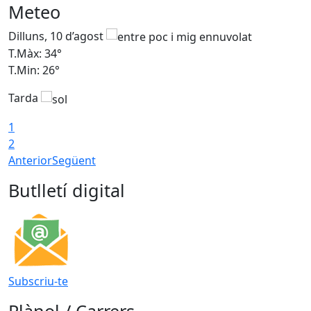
Meteo
Dilluns, 10 d’agost
D
T.Màx: 34°
T
T.Min: 26°
T
Tarda
T
1
2
Anterior
Següent
Butlletí digital
Subscriu-te