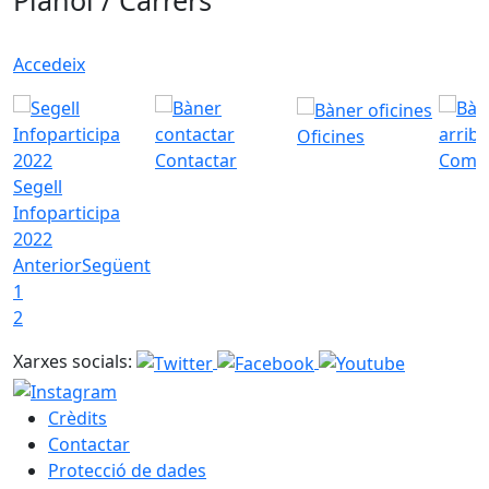
Plànol / Carrers
Accedeix
Oficines
Contactar
Com a
Segell
Infoparticipa
2022
Anterior
Següent
1
2
Xarxes socials:
Crèdits
Contactar
Protecció de dades