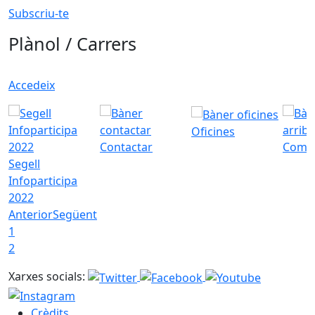
Subscriu-te
Plànol / Carrers
Accedeix
Oficines
Contactar
Com a
Segell
Infoparticipa
2022
Anterior
Següent
1
2
Xarxes socials:
Crèdits