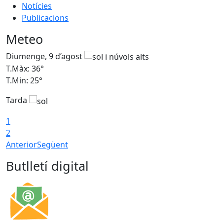
Notícies
Publicacions
Meteo
Diumenge, 9 d’agost
D
T.Màx: 36°
T
T.Min: 25°
T
Tarda
T
1
2
Anterior
Següent
Butlletí digital