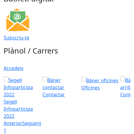
Subscriu-te
Plànol / Carrers
Accedeix
Oficines
Contactar
Com a
Segell
Infoparticipa
2022
Anterior
Següent
1