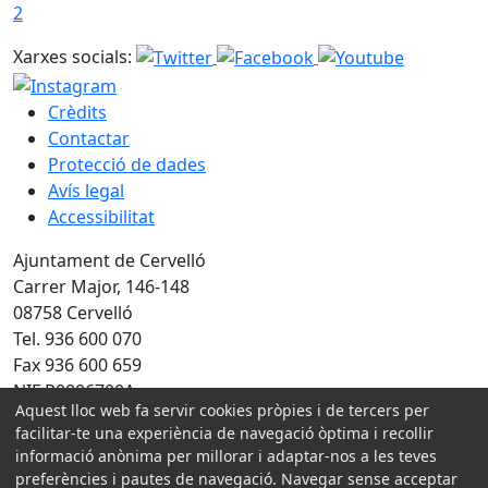
2
Xarxes socials:
Crèdits
Contactar
Protecció de dades
Avís legal
Accessibilitat
Ajuntament de Cervelló
Carrer Major, 146-148
08758 Cervelló
Tel. 936 600 070
Fax 936 600 659
NIF P0806700A
Aquest lloc web fa servir cookies pròpies i de tercers per
facilitar-te una experiència de navegació òptima i recollir
Amb la col·laboració de:
informació anònima per millorar i adaptar-nos a les teves
preferències i pautes de navegació. Navegar sense acceptar