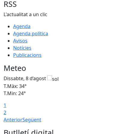
RSS
L'actualitat a un clic
Agenda
Agenda política
Avisos
Notícies
Publicacions
Meteo
Dissabte, 8 d’agost
D
T.Màx: 34°
T
T.Min: 24°
T
1
2
Anterior
Següent
Butlletí digital