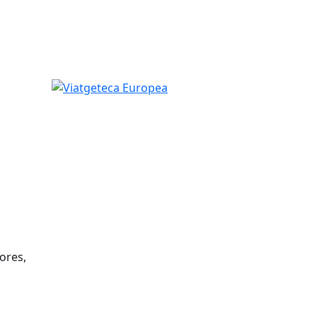
Viatgeteca Europea
hores,
tributors