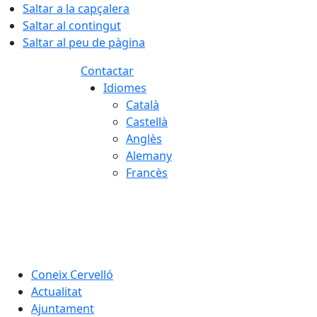
Saltar a la capçalera
Saltar al contingut
Saltar al peu de pàgina
Contactar
Idiomes
Català
Castellà
Anglès
Alemany
Francès
08.08.2026 | 05:40
Coneix Cervelló
Actualitat
Ajuntament