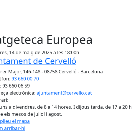
atgeteca Europea
es, 14 de maig de 2025 a les 18:00h
ntament de Cervelló
rer Major, 146-148 - 08758 Cervelló - Barcelona
èfon:
93 660 00 70
: 93 660 06 59
eça electrònica:
ajuntament@cervello.cat
ari:
luns a divendres, de 8 a 14 hores. I dijous tarda, de 17 a 20 
e els mesos de juliol i agost.
plieu el mapa
 arribar-hi
Leaflet
| ©
OpenStreetMap
con