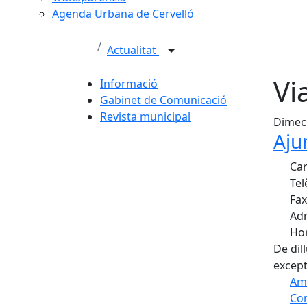
Agenda Urbana de Cervelló
Actualitat
Vi
Informació
Gabinet de Comunicació
Revista municipal
Dimecr
Aju
Car
Tel
Fax
Adr
Hor
De dil
except
Am
Com