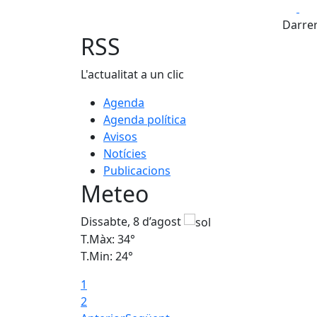
Fa
+
Darrer
−
RSS
L'actualitat a un clic
Agenda
Agenda política
Avisos
Notícies
Publicacions
Meteo
Dissabte, 8 d’agost
T.Màx: 34°
T.Min: 24°
1
2