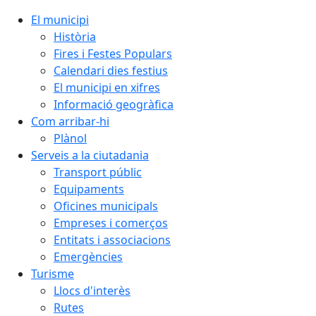
El municipi
Història
Fires i Festes Populars
Calendari dies festius
El municipi en xifres
Informació geogràfica
Com arribar-hi
Plànol
Serveis a la ciutadania
Transport públic
Equipaments
Oficines municipals
Empreses i comerços
Entitats i associacions
Emergències
Turisme
Llocs d'interès
Rutes