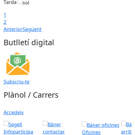
Tarda
T
1
2
Anterior
Següent
Butlletí digital
Subscriu-te
Plànol / Carrers
Accedeix
Oficines