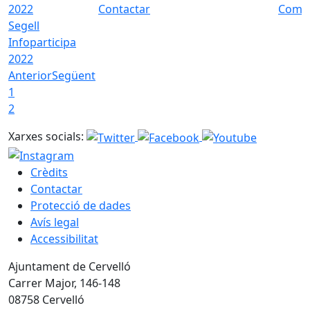
Contactar
Com a
Segell
Infoparticipa
2022
Anterior
Següent
1
2
Xarxes socials:
Crèdits
Contactar
Protecció de dades
Avís legal
Accessibilitat
Ajuntament de Cervelló
Carrer Major, 146-148
08758 Cervelló