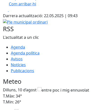
Com arribar-hi
Leaflet
| ©
OpenStreetMap
contributors
Facebook
X
+
Darrera actualització: 22.05.2025 | 09:43
−
Ple municipal ordinari
RSS
L'actualitat a un clic
Agenda
Agenda política
Avisos
Notícies
Publicacions
Meteo
Dilluns, 10 d’agost
D
T.Màx: 34°
T
T.Min: 26°
T