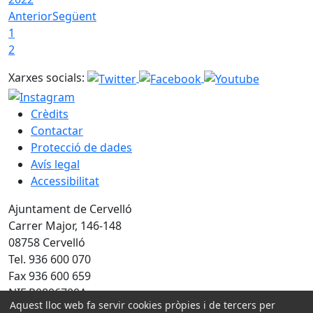
Anterior
Següent
1
2
Xarxes socials:
Crèdits
Contactar
Protecció de dades
Avís legal
Accessibilitat
Ajuntament de Cervelló
Carrer Major, 146-148
08758 Cervelló
Tel. 936 600 070
Fax 936 600 659
NIF P0806700A
Aquest lloc web fa servir cookies pròpies i de tercers per