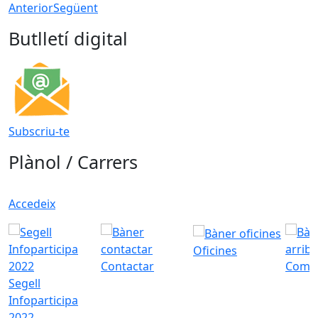
Anterior
Següent
Butlletí digital
Subscriu-te
Plànol / Carrers
Accedeix
Oficines
Contactar
Com a
Segell
Infoparticipa
2022