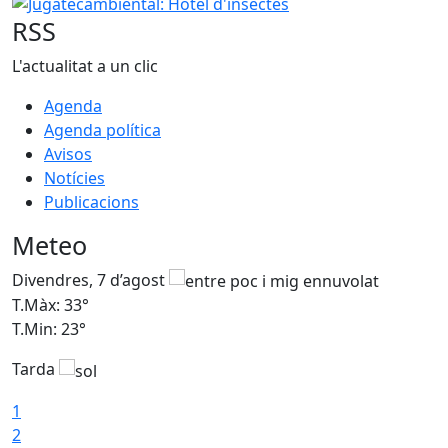
Jugatecambiental: Hotel d'insectes
RSS
L'actualitat a un clic
Agenda
Agenda política
Avisos
Notícies
Publicacions
Meteo
Divendres, 7 d’agost
D
T.Màx: 33°
T
T.Min: 23°
T
Tarda
1
2