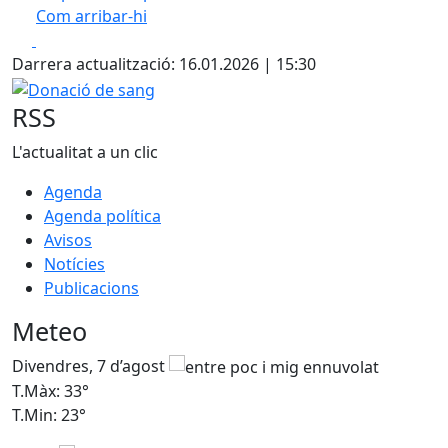
Com arribar-hi
Leaflet
| ©
OpenStreetMap
contributors
Facebook
X
+
Darrera actualització: 16.01.2026 | 15:30
−
Donació de sang
RSS
L'actualitat a un clic
Agenda
Agenda política
Avisos
Notícies
Publicacions
Meteo
Divendres, 7 d’agost
D
T.Màx: 33°
T
T.Min: 23°
T