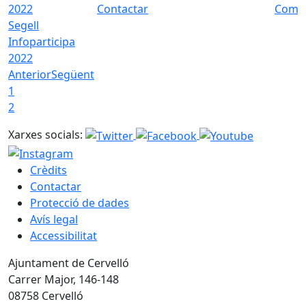
Contactar
Com a
Segell
Infoparticipa
2022
Anterior
Següent
1
2
Xarxes socials:
Crèdits
Contactar
Protecció de dades
Avís legal
Accessibilitat
Ajuntament de Cervelló
Carrer Major, 146-148
08758 Cervelló