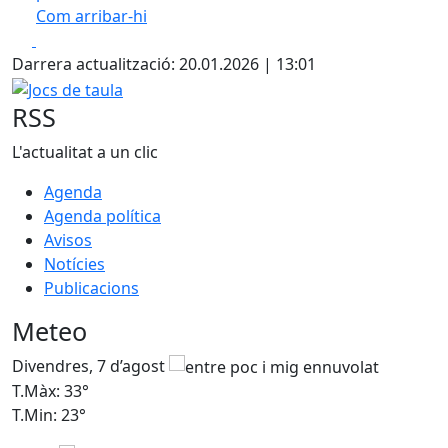
Com arribar-hi
Leaflet
| ©
OpenStreetMap
contributors
Facebook
X
+
Darrera actualització: 20.01.2026 | 13:01
−
Jocs de taula
RSS
L'actualitat a un clic
Agenda
Agenda política
Avisos
Notícies
Publicacions
Meteo
Divendres, 7 d’agost
D
T.Màx: 33°
T
T.Min: 23°
T