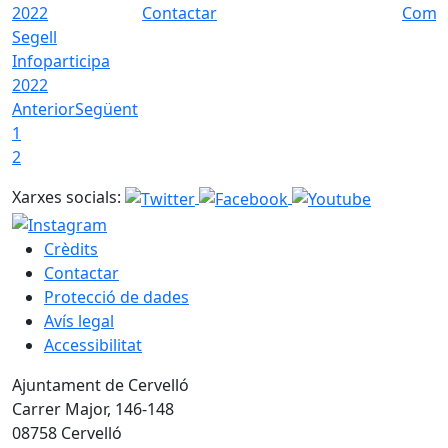
Contactar
Com a
Segell
Infoparticipa
2022
Anterior
Següent
1
2
Xarxes socials:
Crèdits
Contactar
Protecció de dades
Avís legal
Accessibilitat
Ajuntament de Cervelló
Carrer Major, 146-148
08758 Cervelló