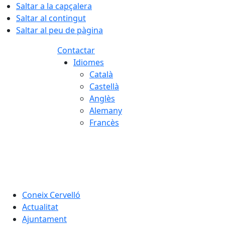
Saltar a la capçalera
Saltar al contingut
Saltar al peu de pàgina
Contactar
Idiomes
Català
Castellà
Anglès
Alemany
Francès
08.08.2026 | 11:58
Coneix Cervelló
Actualitat
Ajuntament