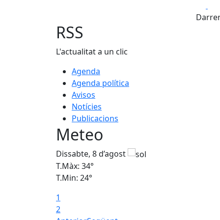
Fa
+
Darrer
−
RSS
L'actualitat a un clic
Agenda
Agenda política
Avisos
Notícies
Publicacions
Meteo
Dissabte, 8 d’agost
T.Màx: 34°
T.Min: 24°
1
2