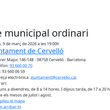
e municipal ordinari
s, 9 de març de 2026 a les 19:00h
ntament de Cervelló
rer Major, 146-148 - 08758 Cervelló - Barcelona
èfon:
93 660 00 70
: 93 660 06 59
eça electrònica:
ajuntament@cervello.cat
ari:
luns a divendres, de 8 a 14 hores. I dijous tarda, de 17 a 20 
e els mesos de juliol i agost.
plieu el mapa
 arribar-hi
Leaflet
| ©
OpenStreetMap
con