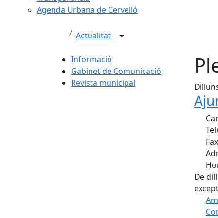
Agenda Urbana de Cervelló
Actualitat
Pl
Informació
Gabinet de Comunicació
Revista municipal
Dillun
Aju
Car
Tel
Fax
Adr
Hor
De dil
except
Am
Com