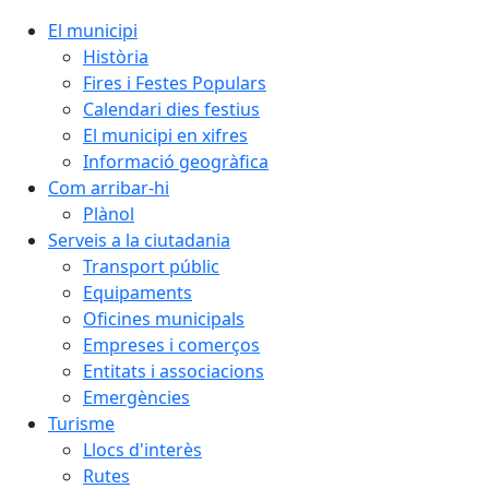
El municipi
Història
Fires i Festes Populars
Calendari dies festius
El municipi en xifres
Informació geogràfica
Com arribar-hi
Plànol
Serveis a la ciutadania
Transport públic
Equipaments
Oficines municipals
Empreses i comerços
Entitats i associacions
Emergències
Turisme
Llocs d'interès
Rutes