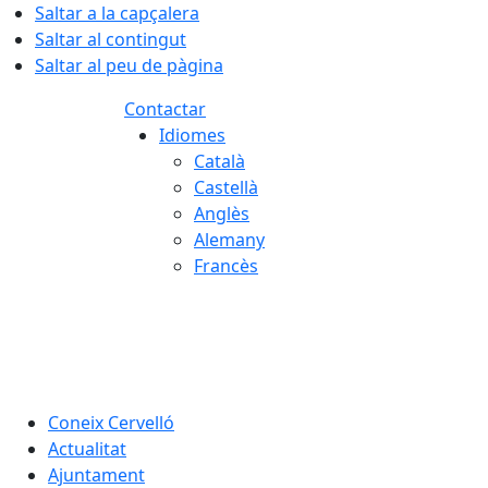
Saltar a la capçalera
Saltar al contingut
Saltar al peu de pàgina
Contactar
Idiomes
Català
Castellà
Anglès
Alemany
Francès
09.08.2026 | 09:28
Coneix Cervelló
Actualitat
Ajuntament