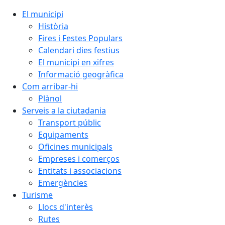
El municipi
Història
Fires i Festes Populars
Calendari dies festius
El municipi en xifres
Informació geogràfica
Com arribar-hi
Plànol
Serveis a la ciutadania
Transport públic
Equipaments
Oficines municipals
Empreses i comerços
Entitats i associacions
Emergències
Turisme
Llocs d'interès
Rutes