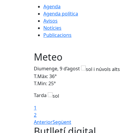
Agenda
Agenda política
Avisos
Notícies
Publicacions
Meteo
Diumenge, 9 d’agost
T.Màx: 36°
T.Min: 25°
Tarda
1
2
Anterior
Següent
Butlletí digital