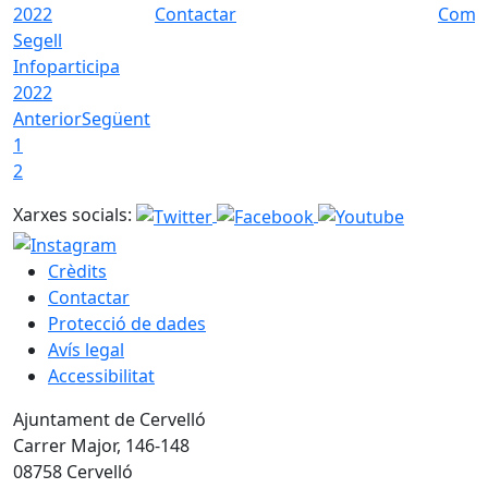
Contactar
Com a
Segell
Infoparticipa
2022
Anterior
Següent
1
2
Xarxes socials:
Crèdits
Contactar
Protecció de dades
Avís legal
Accessibilitat
Ajuntament de Cervelló
Carrer Major, 146-148
08758 Cervelló