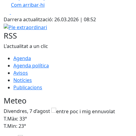
Com arribar-hi
Leaflet
| ©
OpenStreetMap
contributors
Facebook
X
+
Darrera actualització: 26.03.2026 | 08:52
−
Ple extraordinari
RSS
L'actualitat a un clic
Agenda
Agenda política
Avisos
Notícies
Publicacions
Meteo
Divendres, 7 d’agost
D
T.Màx: 33°
T
T.Min: 23°
T