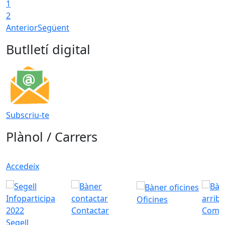
1
2
Anterior
Següent
Butlletí digital
Subscriu-te
Plànol / Carrers
Accedeix
Oficines
Contactar
Com a
Segell