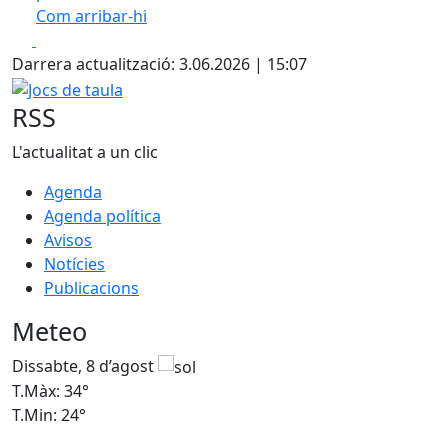
Com arribar-hi
Leaflet
| ©
OpenStreetMap
contributors
Facebook
X
+
Darrera actualització: 3.06.2026 | 15:07
−
Jocs de taula
RSS
L'actualitat a un clic
Agenda
Agenda política
Avisos
Notícies
Publicacions
Meteo
Dissabte, 8 d’agost
D
T.Màx: 34°
T
T.Min: 24°
T