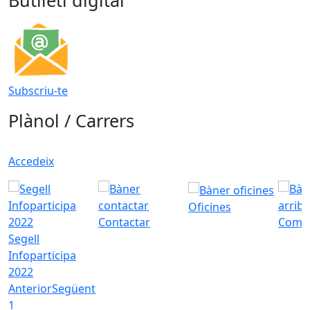
Butlletí digital
Subscriu-te
Plànol / Carrers
Accedeix
Oficines
Contactar
Com a
Segell
Infoparticipa
2022
Anterior
Següent
1