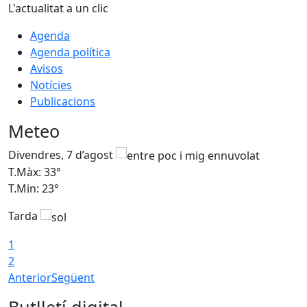
L'actualitat a un clic
Agenda
Agenda política
Avisos
Notícies
Publicacions
Meteo
Divendres, 7 d’agost
D
T.Màx: 33°
T
T.Min: 23°
T
Tarda
1
2
Anterior
Següent