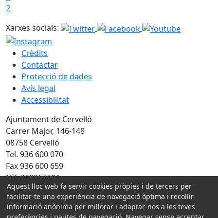
2
Xarxes socials:
Crèdits
Contactar
Protecció de dades
Avís legal
Accessibilitat
Ajuntament de Cervelló
Carrer Major, 146-148
08758 Cervelló
Tel. 936 600 070
Fax 936 600 659
NIF P0806700A
Aquest lloc web fa servir cookies pròpies i de tercers per
Amb la col·laboració de:
facilitar-te una experiència de navegació òptima i recollir
informació anònima per millorar i adaptar-nos a les teves
preferències i pautes de navegació. Navegar sense acceptar