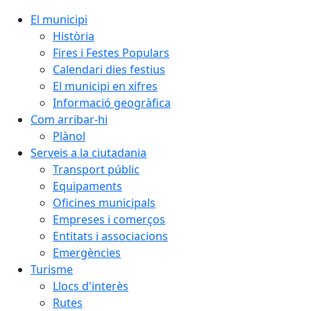
El municipi
Història
Fires i Festes Populars
Calendari dies festius
El municipi en xifres
Informació geogràfica
Com arribar-hi
Plànol
Serveis a la ciutadania
Transport públic
Equipaments
Oficines municipals
Empreses i comerços
Entitats i associacions
Emergències
Turisme
Llocs d'interès
Rutes