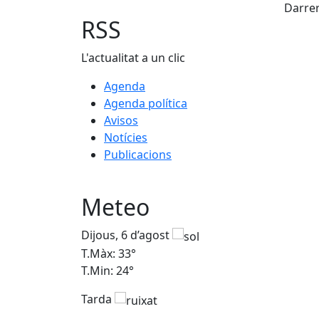
+
Darrer
−
RSS
L'actualitat a un clic
Agenda
Agenda política
Avisos
Notícies
Publicacions
Meteo
Dijous, 6 d’agost
T.Màx: 33°
T.Min: 24°
Tarda