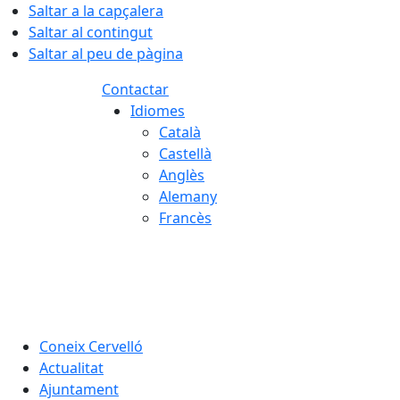
Saltar a la capçalera
Saltar al contingut
Saltar al peu de pàgina
Contactar
Idiomes
Català
Castellà
Anglès
Alemany
Francès
06.08.2026 | 04:20
Coneix Cervelló
Actualitat
Ajuntament