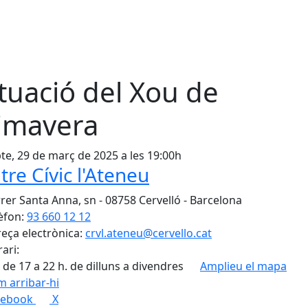
tuació del Xou de
imavera
te, 29 de març de 2025 a les 19:00h
tre Cívic l'Ateneu
rer Santa Anna, sn - 08758 Cervelló - Barcelona
èfon:
93 660 12 12
eça electrònica:
crvl.ateneu@cervello.cat
ari:
 de 17 a 22 h. de dilluns a divendres
Amplieu el mapa
 arribar-hi
Leaflet
| ©
OpenStreetMap
con
cebook
X