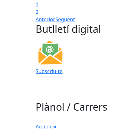
1
2
Anterior
Següent
Butlletí digital
Subscriu-te
Plànol / Carrers
Accedeix