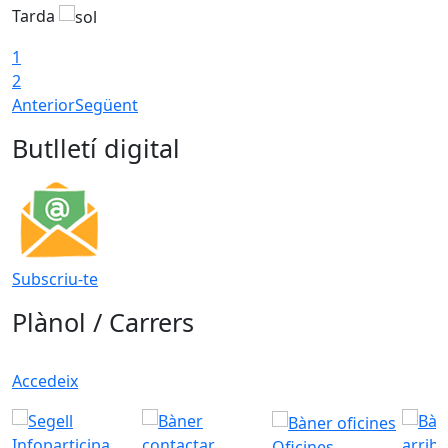
Tarda
T
1
2
Anterior
Següent
Butlletí digital
Subscriu-te
Plànol / Carrers
Accedeix
Oficines