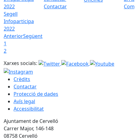
Contactar
Com a
Segell
Infoparticipa
2022
Anterior
Següent
1
2
Xarxes socials:
Crèdits
Contactar
Protecció de dades
Avís legal
Accessibilitat
Ajuntament de Cervelló
Carrer Major, 146-148
08758 Cervelló