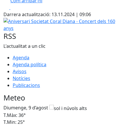
Com arribar-hi
Leaflet
| ©
OpenStreetMap
contributors
Facebook
X
+
Darrera actualització: 13.11.2024 | 09:06
−
Aniversari Societat Coral Diana - Concert dels 160 anys
RSS
L'actualitat a un clic
Agenda
Agenda política
Avisos
Notícies
Publicacions
Meteo
Diumenge, 9 d’agost
D
T.Màx: 36°
T
T.Min: 25°
T