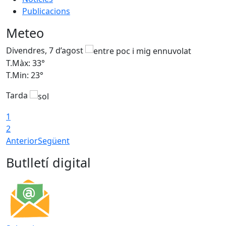
Publicacions
Meteo
Divendres, 7 d’agost
D
T.Màx: 33°
T
T.Min: 23°
T
Tarda
1
2
Anterior
Següent
Butlletí digital