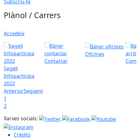
Subscriu-te
Plànol / Carrers
Accedeix
Oficines
Contactar
Com a
Segell
Infoparticipa
2022
Anterior
Següent
1
2
Xarxes socials:
Crèdits