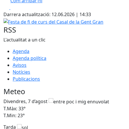
Com arribar-hi
Leaflet
| ©
OpenStreetMap
contributors
Facebook
X
+
Darrera actualització: 12.06.2026 | 14:33
−
Festa de fi de curs del Casal de la Gent Gran
RSS
L'actualitat a un clic
Agenda
Agenda política
Avisos
Notícies
Publicacions
Meteo
Divendres, 7 d’agost
D
T.Màx: 33°
T
T.Min: 23°
T
Tarda