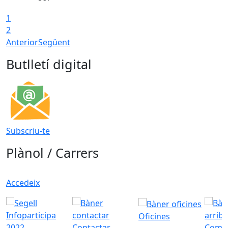
1
2
Anterior
Següent
Butlletí digital
Subscriu-te
Plànol / Carrers
Accedeix
Oficines
Contactar
Com a