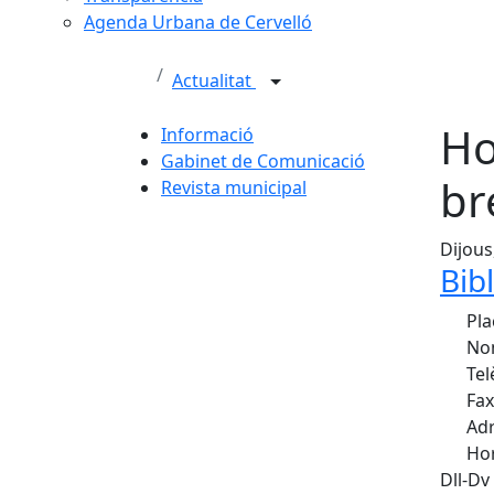
Agenda Urbana de Cervelló
Actualitat
Ho
Informació
Gabinet de Comunicació
br
Revista municipal
Dijous
Bib
Plaç
Nom
Tel
Fax
Adr
Hor
Dll-Dv