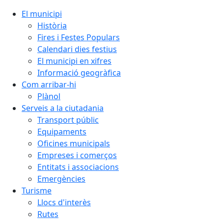
El municipi
Història
Fires i Festes Populars
Calendari dies festius
El municipi en xifres
Informació geogràfica
Com arribar-hi
Plànol
Serveis a la ciutadania
Transport públic
Equipaments
Oficines municipals
Empreses i comerços
Entitats i associacions
Emergències
Turisme
Llocs d'interès
Rutes