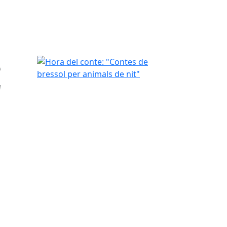
e
Hora del conte: "Contes de bressol per animals de
"