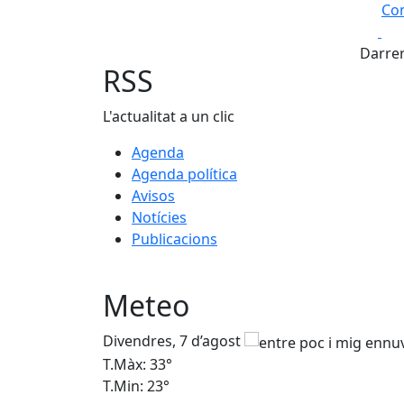
Com
Fa
+
Darrer
−
RSS
L'actualitat a un clic
Agenda
Agenda política
Avisos
Notícies
Publicacions
Meteo
Divendres, 7 d’agost
T.Màx: 33°
T.Min: 23°