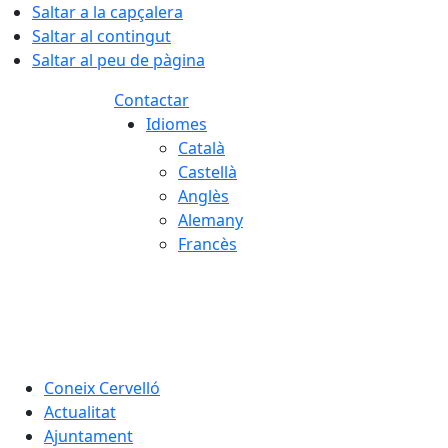
Saltar a la capçalera
Saltar al contingut
Saltar al peu de pàgina
Contactar
Idiomes
Català
Castellà
Anglès
Alemany
Francès
07.08.2026 | 03:34
Coneix Cervelló
Actualitat
Ajuntament