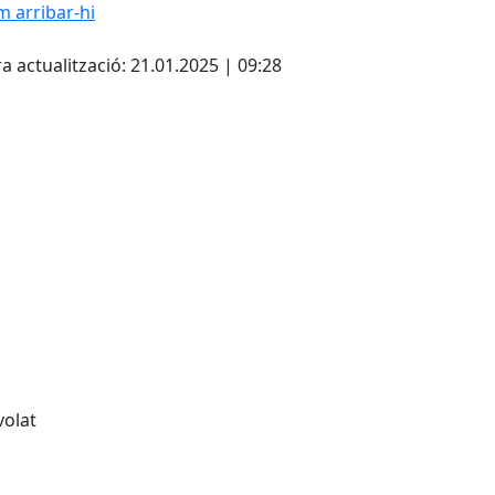
 arribar-hi
Leaflet
| ©
OpenStreetMap
con
cebook
X
a actualització: 21.01.2025 | 09:28