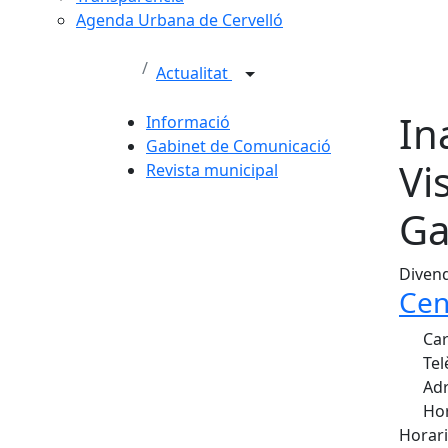
Agenda Urbana de Cervelló
Actualitat
In
Informació
Gabinet de Comunicació
Vi
Revista municipal
Ga
Divend
Cen
Car
Tel
Adr
Hor
Horari