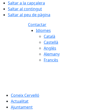
Saltar a la capçalera
Saltar al contingut
Saltar al peu de pàgina
Contactar
Idiomes
Català
Castellà
Anglès
Alemany
Francès
07.08.2026 | 21:28
Coneix Cervelló
Actualitat
Ajuntament