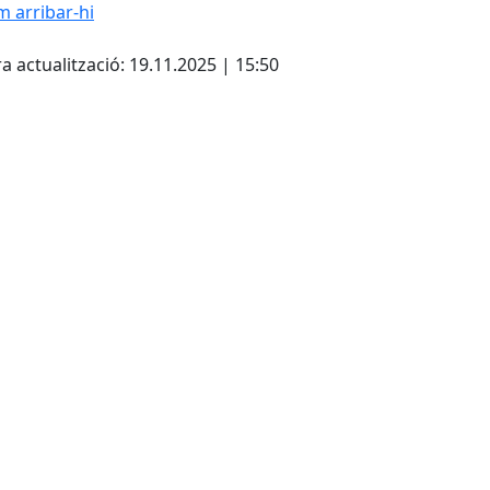
 arribar-hi
Leaflet
| ©
OpenStreetMap
con
cebook
X
a actualització: 19.11.2025 | 15:50