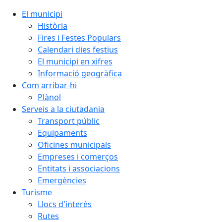
El municipi
Història
Fires i Festes Populars
Calendari dies festius
El municipi en xifres
Informació geogràfica
Com arribar-hi
Plànol
Serveis a la ciutadania
Transport públic
Equipaments
Oficines municipals
Empreses i comerços
Entitats i associacions
Emergències
Turisme
Llocs d'interès
Rutes