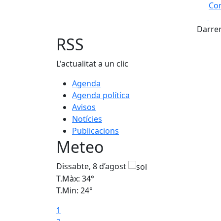
Com
Fa
+
Darrer
−
RSS
L'actualitat a un clic
Agenda
Agenda política
Avisos
Notícies
Publicacions
Meteo
Dissabte, 8 d’agost
T.Màx: 34°
T.Min: 24°
1