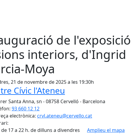
auguració de l'exposició
sions interiors, d'Ingrid
rcia-Moya
res, 21 de novembre de 2025 a les 19:30h
tre Cívic l'Ateneu
rer Santa Anna, sn - 08758 Cervelló - Barcelona
èfon:
93 660 12 12
eça electrònica:
crvl.ateneu@cervello.cat
ari:
 de 17 a 22 h. de dilluns a divendres
Amplieu el mapa