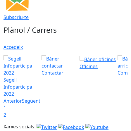
Subscriu-te
Plànol / Carrers
Accedeix
Oficines
Contactar
Com a
Segell
Infoparticipa
2022
Anterior
Següent
1
2
Xarxes socials: