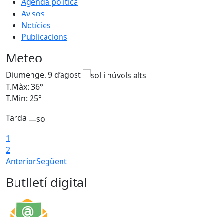
Agenda política
Avisos
Notícies
Publicacions
Meteo
Diumenge, 9 d’agost
D
T.Màx: 36°
T
T.Min: 25°
T
Tarda
T
1
2
Anterior
Següent
Butlletí digital