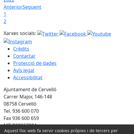
Anterior
Següent
1
2
Xarxes socials:
Crèdits
Contactar
Protecció de dades
Avís legal
Accessibilitat
Ajuntament de Cervelló
Carrer Major, 146-148
08758 Cervelló
Tel. 936 600 070
Fax 936 600 659
NIF P0806700A
Aquest lloc web fa servir cookies pròpies i de tercers per