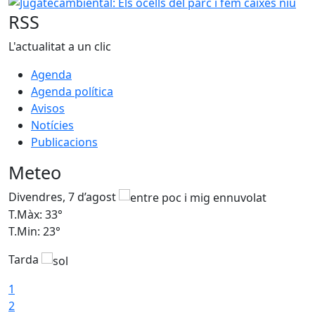
Jugatecambiental: Els ocells del parc i fem caixes niu
RSS
L'actualitat a un clic
Agenda
Agenda política
Avisos
Notícies
Publicacions
Meteo
Divendres, 7 d’agost
D
T.Màx: 33°
T
T.Min: 23°
T
Tarda
1
2