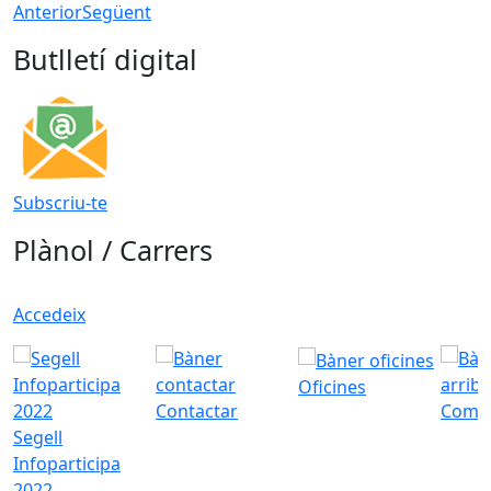
Anterior
Següent
Butlletí digital
Subscriu-te
Plànol / Carrers
Accedeix
Oficines
Contactar
Com a
Segell
Infoparticipa
2022