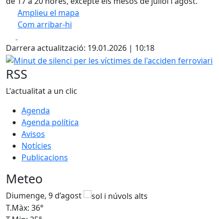
de 17 a 20 hores, excepte els mesos de juliol i agost.
Amplieu el mapa
Com arribar-hi
Leaflet
| ©
OpenStreetMap
contributors
Facebook
X
+
Darrera actualització: 19.01.2026 | 10:18
−
Minut de silenci per les víctimes de l'acciden ferroviari
RSS
L'actualitat a un clic
Agenda
Agenda política
Avisos
Notícies
Publicacions
Meteo
Diumenge, 9 d’agost
D
T.Màx: 36°
T