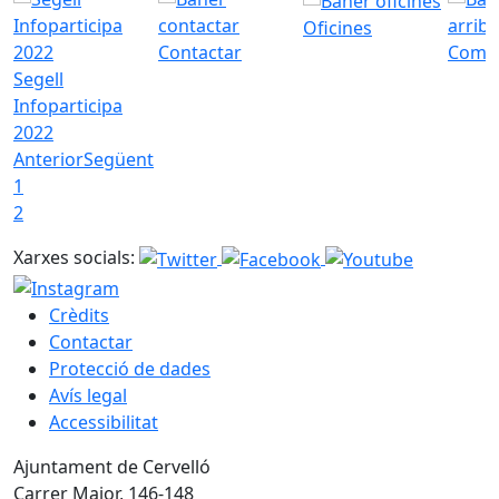
Oficines
Contactar
Com a
Segell
Infoparticipa
2022
Anterior
Següent
1
2
Xarxes socials:
Crèdits
Contactar
Protecció de dades
Avís legal
Accessibilitat
Ajuntament de Cervelló
Carrer Major, 146-148