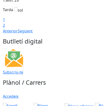
T.Min: 25°
T
Tarda
T
1
2
Anterior
Següent
Butlletí digital
Subscriu-te
Plànol / Carrers
Accedeix