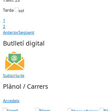
T.Min: 23°
T
Tarda
1
2
Anterior
Següent
Butlletí digital
Subscriu-te
Plànol / Carrers
Accedeix