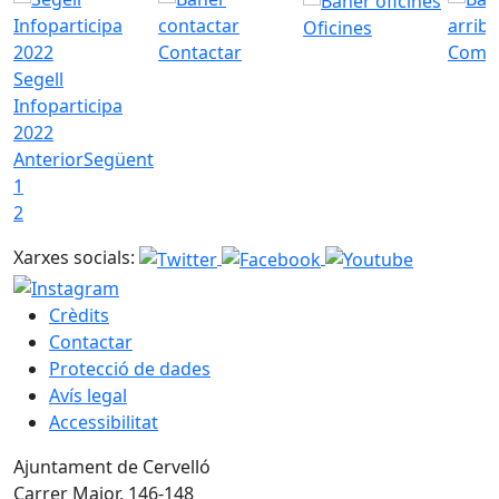
Oficines
Contactar
Com a
Segell
Infoparticipa
2022
Anterior
Següent
1
2
Xarxes socials:
Crèdits
Contactar
Protecció de dades
Avís legal
Accessibilitat
Ajuntament de Cervelló
Carrer Major, 146-148