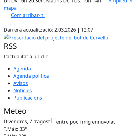
Dll-Dv 16h-20:30h. Matins Dc. i Ds. 10h-14h
Amplieu el
mapa
Com arribar-hi
Leaflet
| ©
OpenStreetMap
contributors
Facebook
X
+
Darrera actualització: 2.03.2026 | 12:07
−
Presentació del projecte del bot de Cervelló
RSS
L'actualitat a un clic
Agenda
Agenda política
Avisos
Notícies
Publicacions
Meteo
Divendres, 7 d’agost
D
T.Màx: 33°
T