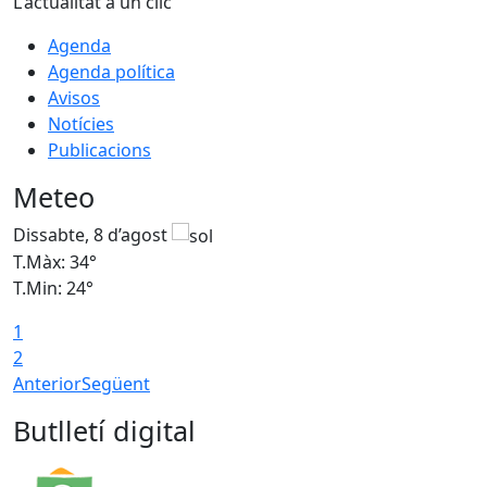
L'actualitat a un clic
Agenda
Agenda política
Avisos
Notícies
Publicacions
Meteo
Dissabte, 8 d’agost
D
T.Màx: 34°
T
T.Min: 24°
T
1
2
Anterior
Següent
Butlletí digital