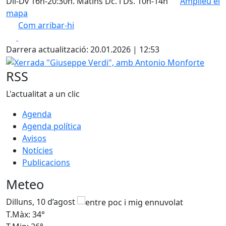
Dll-Dv 16h-20:30h. Matins Dc. i Ds. 10h-14h
Amplieu el
mapa
Com arribar-hi
Leaflet
| ©
OpenStreetMap
contributors
Facebook
X
+
Darrera actualització: 20.01.2026 | 12:53
−
Xerrada "Giuseppe Verdi", amb Antonio Monforte
RSS
L'actualitat a un clic
Agenda
Agenda política
Avisos
Notícies
Publicacions
Meteo
Dilluns, 10 d’agost
D
T.Màx: 34°
T