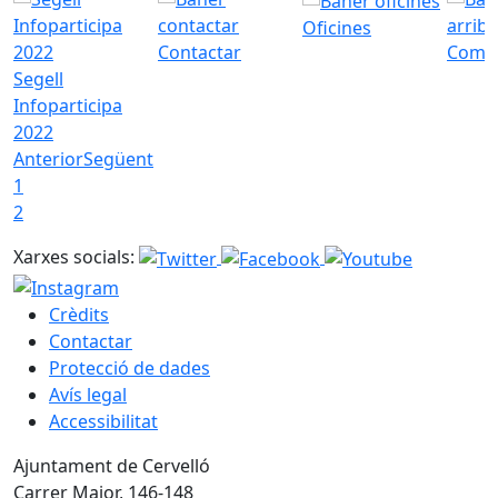
Oficines
Contactar
Com a
Segell
Infoparticipa
2022
Anterior
Següent
1
2
Xarxes socials:
Crèdits
Contactar
Protecció de dades
Avís legal
Accessibilitat
Ajuntament de Cervelló
Carrer Major, 146-148