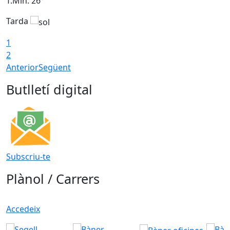
T.Min: 26°
T
Tarda
T
1
2
Anterior
Següent
Butlletí digital
Subscriu-te
Plànol / Carrers
Accedeix