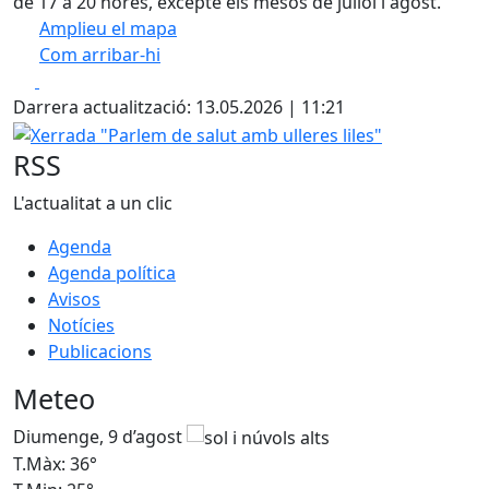
de 17 a 20 hores, excepte els mesos de juliol i agost.
Amplieu el mapa
Com arribar-hi
Leaflet
| ©
OpenStreetMap
contributors
Facebook
X
+
Darrera actualització: 13.05.2026 | 11:21
−
Xerrada "Parlem de salut amb ulleres liles"
RSS
L'actualitat a un clic
Agenda
Agenda política
Avisos
Notícies
Publicacions
Meteo
Diumenge, 9 d’agost
D
T.Màx: 36°
T