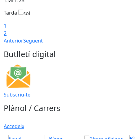
T.Min: 25°
T
Tarda
T
1
2
Anterior
Següent
Butlletí digital
Subscriu-te
Plànol / Carrers
Accedeix