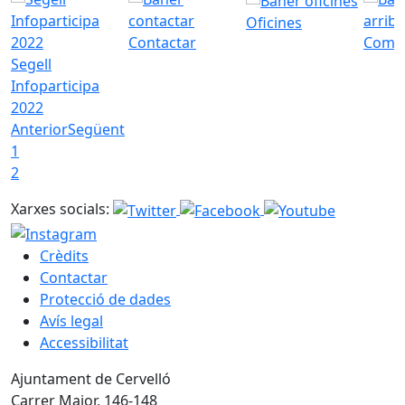
Oficines
Contactar
Com a
Segell
Infoparticipa
2022
Anterior
Següent
1
2
Xarxes socials:
Crèdits
Contactar
Protecció de dades
Avís legal
Accessibilitat
Ajuntament de Cervelló
Carrer Major, 146-148