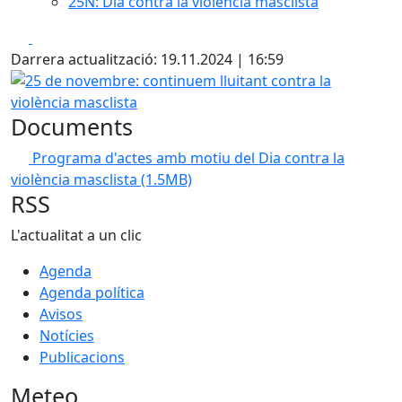
25N: Dia contra la violència masclista
Facebook
X
Darrera actualització: 19.11.2024 | 16:59
25 de novembre: continuem lluitant contra la violència ma
Documents
Programa d'actes amb motiu del Dia contra la
violència masclista
(1.5MB)
RSS
L'actualitat a un clic
Agenda
Agenda política
Avisos
Notícies
Publicacions
Meteo