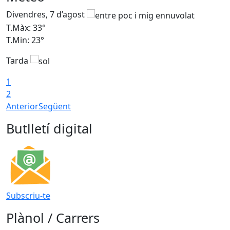
Divendres, 7 d’agost
D
T.Màx: 33°
T
T.Min: 23°
T
Tarda
1
2
Anterior
Següent
Butlletí digital
Subscriu-te
Plànol / Carrers