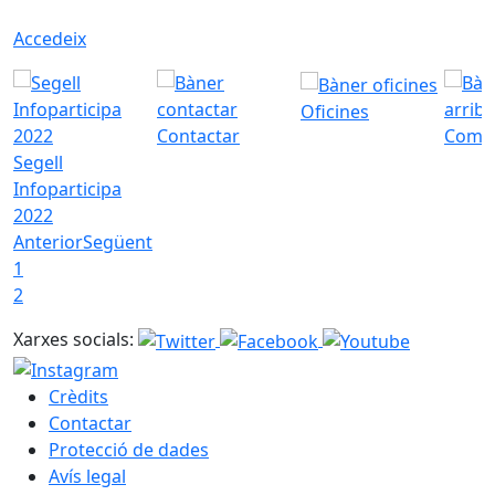
Accedeix
Oficines
Contactar
Com a
Segell
Infoparticipa
2022
Anterior
Següent
1
2
Xarxes socials:
Crèdits
Contactar
Protecció de dades
Avís legal