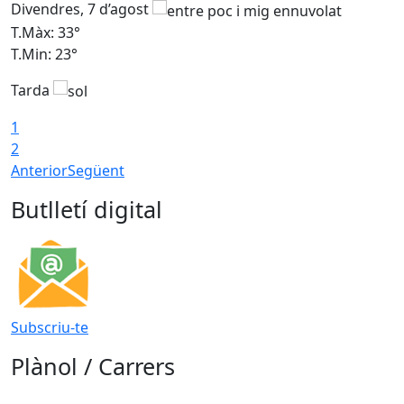
Divendres, 7 d’agost
D
T.Màx: 33°
T
T.Min: 23°
T
Tarda
1
2
Anterior
Següent
Butlletí digital
Subscriu-te
Plànol / Carrers