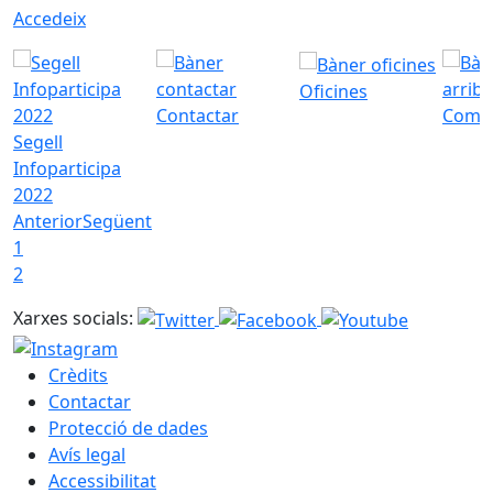
Accedeix
Oficines
Contactar
Com a
Segell
Infoparticipa
2022
Anterior
Següent
1
2
Xarxes socials:
Crèdits
Contactar
Protecció de dades
Avís legal
Accessibilitat