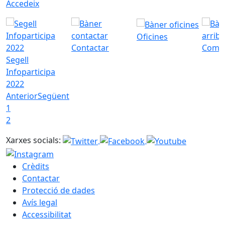
Accedeix
Oficines
Contactar
Com a
Segell
Infoparticipa
2022
Anterior
Següent
1
2
Xarxes socials:
Crèdits
Contactar
Protecció de dades
Avís legal
Accessibilitat