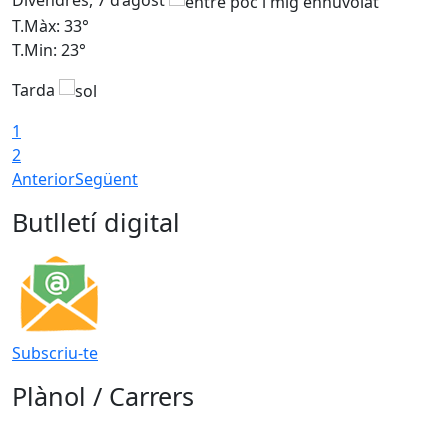
Divendres, 7 d’agost
D
T.Màx: 33°
T
T.Min: 23°
T
Tarda
1
2
Anterior
Següent
Butlletí digital
Subscriu-te
Plànol / Carrers