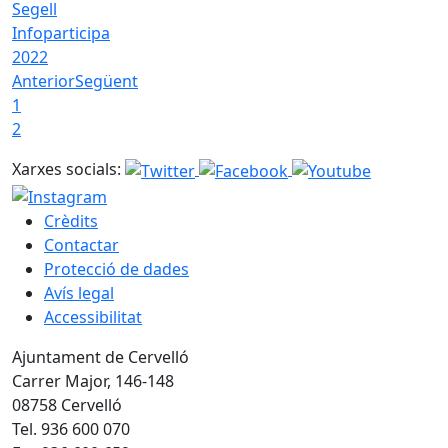
Segell
Infoparticipa
2022
Anterior
Següent
1
2
Xarxes socials:
Crèdits
Contactar
Protecció de dades
Avís legal
Accessibilitat
Ajuntament de Cervelló
Carrer Major, 146-148
08758 Cervelló
Tel. 936 600 070