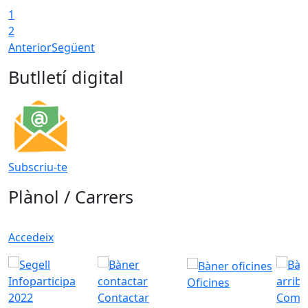
1
2
Anterior
Següent
Butlletí digital
Subscriu-te
Plànol / Carrers
Accedeix
Oficines
Contactar
Com a