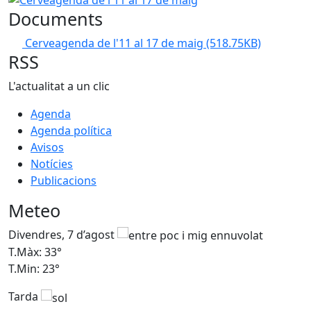
Documents
Cerveagenda de l'11 al 17 de maig
(518.75KB)
RSS
L'actualitat a un clic
Agenda
Agenda política
Avisos
Notícies
Publicacions
Meteo
Divendres, 7 d’agost
D
T.Màx: 33°
T
T.Min: 23°
T
Tarda